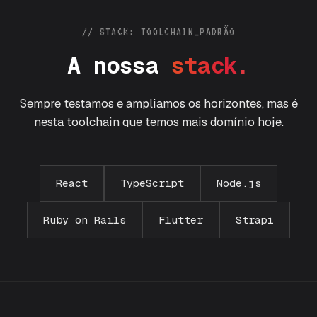
// STACK: TOOLCHAIN_PADRÃO
A
n
o
s
s
a
s
t
a
c
k
.
Sempre testamos e ampliamos os horizontes, mas é
nesta toolchain que temos mais domínio hoje.
React
TypeScript
Node.js
Ruby on Rails
Flutter
Strapi