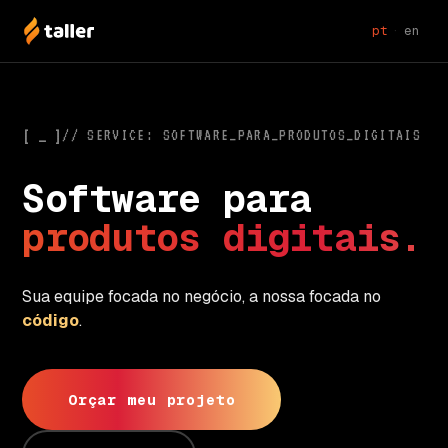
pt
·
en
[ _ ]
// SERVICE: SOFTWARE_PARA_PRODUTOS_DIGITAIS
S
o
f
t
w
a
r
e
p
a
r
a
p
r
o
d
u
t
o
s
d
i
g
i
t
a
i
s
.
Sua equipe focada no negócio, a nossa focada no
código
.
Orçar meu projeto