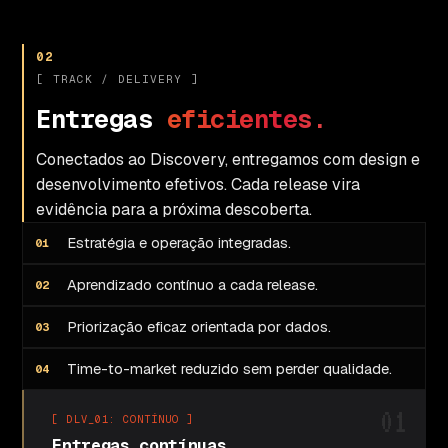
02
[ TRACK / DELIVERY ]
E
n
t
r
e
g
a
s
e
f
i
c
i
e
n
t
e
s
.
Conectados ao Discovery, entregamos com design e
desenvolvimento efetivos. Cada release vira
evidência para a próxima descoberta.
Estratégia e operação integradas.
Aprendizado contínuo a cada release.
Priorização eficaz orientada por dados.
Time-to-market reduzido sem perder qualidade.
01
[ DLV_01: CONTÍNUO ]
Entregas contínuas