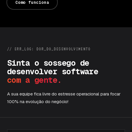
Como funciona
// ERR_LOG: DOR_DO_DESENVOLVIMENTO
S
i
n
t
a
o
s
o
s
s
e
g
o
d
e
d
e
s
e
n
v
o
l
v
e
r
s
o
f
t
w
a
r
e
c
o
m
a
g
e
n
t
e
.
A sua equipe fica livre do estresse operacional para focar
100% na evolução do negócio!