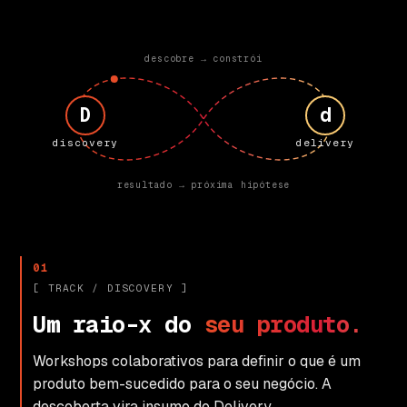
descobre → constrói
D
d
discovery
delivery
resultado → próxima hipótese
01
[ TRACK / DISCOVERY ]
U
m
r
a
i
o
-
x
d
o
s
e
u
p
r
o
d
u
t
o
.
Workshops colaborativos para definir o que é um
produto bem-sucedido para o seu negócio. A
descoberta vira insumo do Delivery.