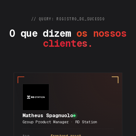
// QUERY: REGISTRO_DE_SUCESSO
O
q
u
e
d
i
z
e
m
o
s
n
o
s
s
o
s
c
l
i
e
n
t
e
s
.
Matheus Spagnuolo
Group Product Manager · RD Station
tag
frontend_react