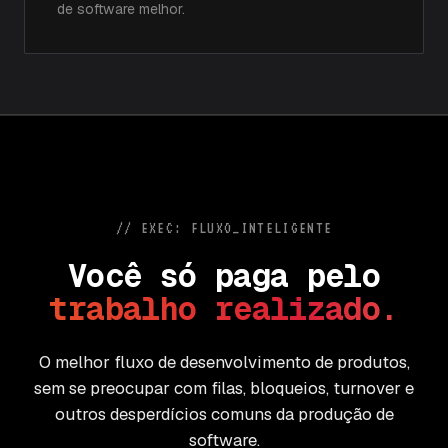
de software melhor.
// EXEC: FLUXO_INTELIGENTE
V
o
c
ê
s
ó
p
a
g
a
p
e
l
o
t
r
a
b
a
l
h
o
r
e
a
l
i
z
a
d
o
.
O melhor fluxo de desenvolvimento de produtos,
sem se preocupar com filas, bloqueios, turnover e
outros desperdícios comuns da produção de
software.