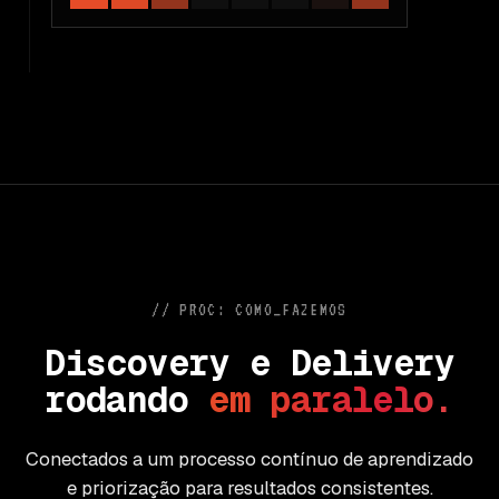
// PROC: COMO_FAZEMOS
D
i
s
c
o
v
e
r
y
e
D
e
l
i
v
e
r
y
r
o
d
a
n
d
o
e
m
p
a
r
a
l
e
l
o
.
Conectados a um processo contínuo de aprendizado
e priorização para resultados consistentes.